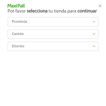
Tienda Maxi Palí
Productos Exclusivos en línea
Por favor
selecciona
tu tienda para
continuar
Provincia
¿Qué estás buscando?
Cantón
Distrito