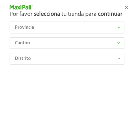
Tienda Maxi Palí
Productos Exclusivos en línea
Por favor
selecciona
tu tienda para
continuar
Provincia
¿Qué estás buscando?
Cantón
Distrito
Abarrotes
Dulces y Chocolates
Bombones
Paleta Bon Bon Bum Mundial 384 g
Precio Bajo
7406234008752
Paleta Bon Bon Bum Mundial 384 g
Comentarios