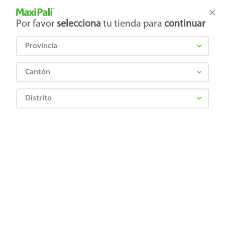
Tienda Maxi Palí
Productos Exclusivos en línea
Por favor
selecciona
tu tienda para
continuar
Provincia
¿Qué estás buscando?
Cantón
Distrito
NOVARTIS PHARMA