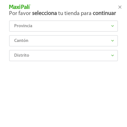
Tienda Maxi Palí
Productos Exclusivos en línea
Por favor
selecciona
tu tienda para
continuar
Provincia
¿Qué estás buscando?
Cantón
Distrito
NAVARRETE