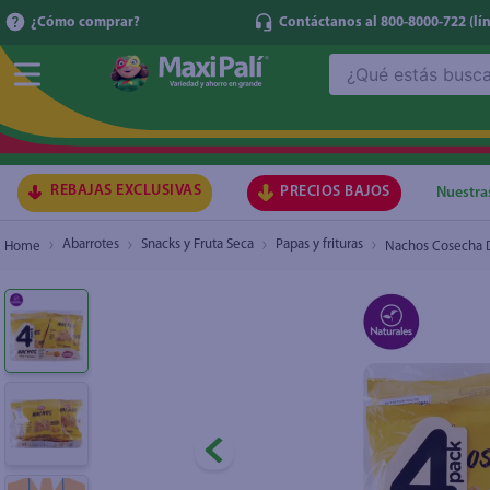
¿Cómo comprar?
Contáctanos al 800-8000-722
(lí
¿Qué estás buscando?
Nachos Cosecha Dorada De Maíz - 120 g
TÉRMI
1
.
ma
2
.
lec
REBAJAS EXCLUSIVAS
PRECIOS BAJOS
Nuestra
3
.
arr
Abarrotes
Snacks y Fruta Seca
Papas y frituras
Nachos Cosecha D
4
.
gal
5
.
caf
6
.
qu
7
.
at
8
.
ace
9
.
az