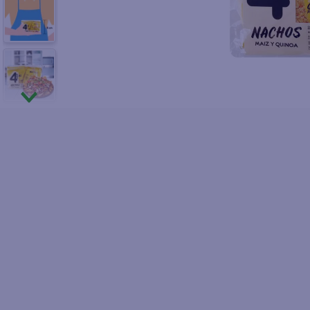
10
.
fri