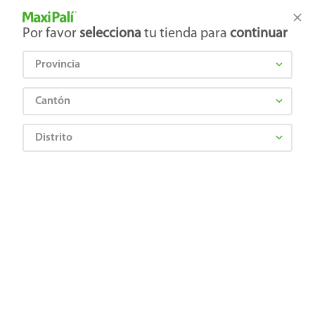
Tienda Maxi Palí
Productos Exclusivos en línea
Por favor
selecciona
tu tienda para
continuar
Provincia
¿Qué estás buscando?
Cantón
Distrito
MY SWEET LOVE