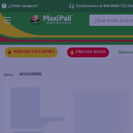
¿Cómo comprar?
Contáctanos al 800-8000-722
(lí
¿Qué estás buscando?
TÉRMI
1
.
ma
2
.
lec
REBAJAS EXCLUSIVAS
PRECIOS BAJOS
Nuestra
3
.
arr
4
.
gal
MOSQUIREPEL
5
.
caf
6
.
qu
7
.
at
8
.
ace
9
.
az