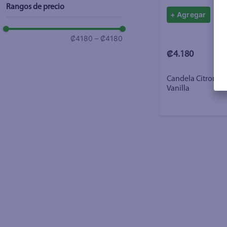
Rangos de precio
+ Agregar
₡4180
–
₡4180
₡4.180
Candela Citronell
Vanilla