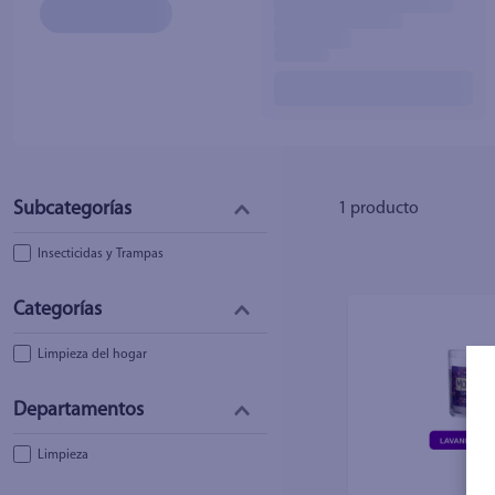
10
.
fri
1
producto
Insecticidas y Trampas
Limpieza del hogar
Limpieza