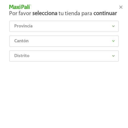
Tienda Maxi Palí
Productos Exclusivos en línea
Por favor
selecciona
tu tienda para
continuar
Provincia
¿Qué estás buscando?
Cantón
Distrito
MOOFY