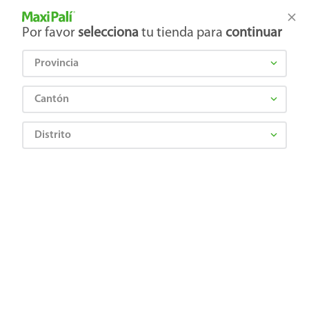
Tienda Maxi Palí
Productos Exclusivos en línea
Por favor
selecciona
tu tienda para
continuar
Provincia
¿Qué estás buscando?
Cantón
Distrito
MOOD