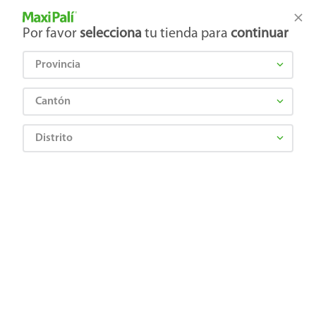
Tienda Maxi Palí
Productos Exclusivos en línea
Por favor
selecciona
tu tienda para
continuar
Provincia
¿Qué estás buscando?
Cantón
Distrito
MONSTER