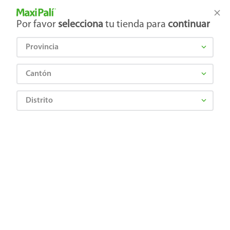
Tienda Maxi Palí
Productos Exclusivos en línea
Por favor
selecciona
tu tienda para
continuar
Provincia
¿Qué estás buscando?
Cantón
Distrito
MOLLY'S