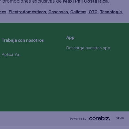
 y promociones exclusivas de
Maxi Palí Costa Rica
.
hes
,
Electrodomésticos
,
Gaseosas
,
Galletas
,
OTC
,
Tecnología
,
App
Trabaja con nosotros
Descarga nuestras app
Aplica Ya
Powered by