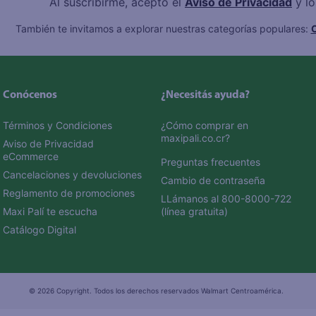
Al suscribirme, acepto el
Aviso de Privacidad
y l
También te invitamos a explorar nuestras categorías populares:
C
Conócenos
¿Necesitás ayuda?
Términos y Condiciones
¿Cómo comprar en 
maxipali.co.cr?
Aviso de Privacidad 
eCommerce 
Preguntas frecuentes
Cancelaciones y devoluciones
Cambio de contraseña
Reglamento de promociones
LLámanos al 800-8000-722 
Maxi Palí te escucha
(línea gratuita)
Catálogo Digital
© 2026 Copyright. Todos los derechos reservados Walmart Centroamérica.