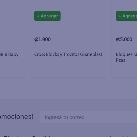
+ Agregar
+ Agreg
₡1.900
₡5.000
Mini Baby
Cross Blocks y Trocitos Guateplast
Bloques Ki
Pzas
romociones!