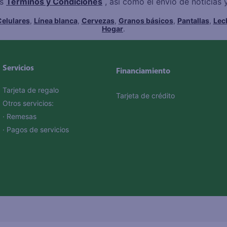
os
Términos y Condiciones
, así como el envío de noticias
elulares
,
Línea blanca
,
Cervezas
,
Granos básicos
,
Pantallas
,
Lec
Hogar
.
Servicios
Financiamiento
Tarjeta de regalo
Tarjeta de crédito
Otros servicios:
· Remesas
· Pagos de servicios