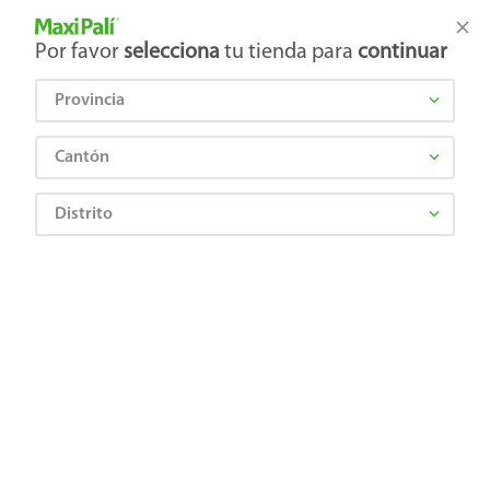
Tienda Maxi Palí
Productos Exclusivos en línea
Por favor
selecciona
tu tienda para
continuar
Provincia
¿Qué estás buscando?
Cantón
Distrito
Juguetes
Peluches y Muñecas
Barbies
Muñeca Brittany con Bicicleta Surtido
6937620517547
Muñeca Brittany con Bicicleta Surtido
Comentarios