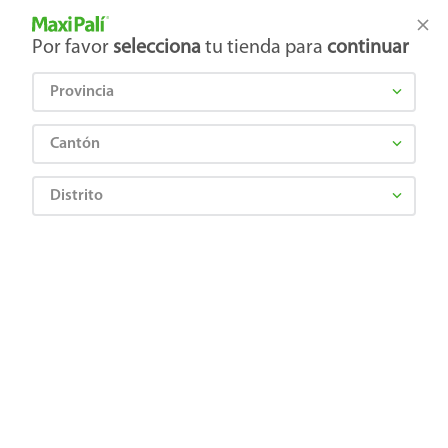
Tienda Maxi Palí
Productos Exclusivos en línea
Por favor
selecciona
tu tienda para
continuar
Provincia
¿Qué estás buscando?
Cantón
Distrito
MALHER