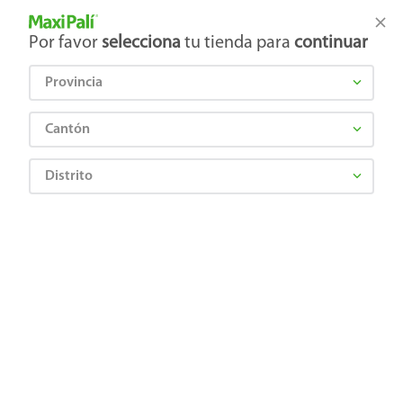
Tienda Maxi Palí
Productos Exclusivos en línea
Por favor
selecciona
tu tienda para
continuar
Provincia
¿Qué estás buscando?
Cantón
Distrito
¡Recibí las mejores ofertas y promociones!
SUSCRIBIRME
Al suscribirme, acepto el
Aviso de Privacidad
y los
Términos y Condiciones
, así como el envío de noticias y
promociones exclusivas de
Maxi Palí Costa Rica
.
También te invitamos a explorar nuestras categorías populares:
Celulares
,
Línea blanca
,
Cervezas
,
Granos básicos
,
Pantallas
,
Leches
,
Electrodomésticos
,
Gaseosas
,
Galletas
,
OTC
,
Tecnología
,
Hogar
.