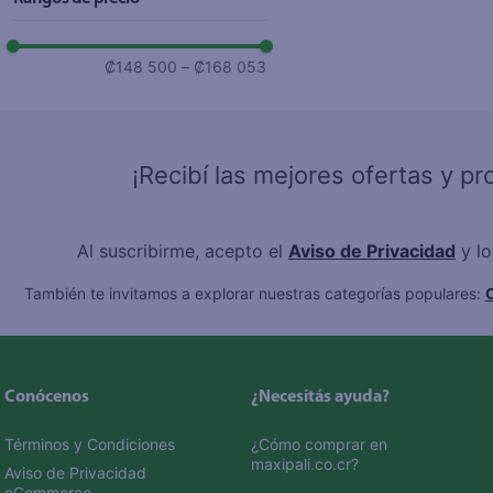
₡148 500
–
₡168 053
¡Recibí las mejores ofertas y p
Al suscribirme, acepto el
Aviso de Privacidad
y l
También te invitamos a explorar nuestras categorías populares:
C
Conócenos
¿Necesitás ayuda?
Términos y Condiciones
¿Cómo comprar en 
maxipali.co.cr?
Aviso de Privacidad 
eCommerce 