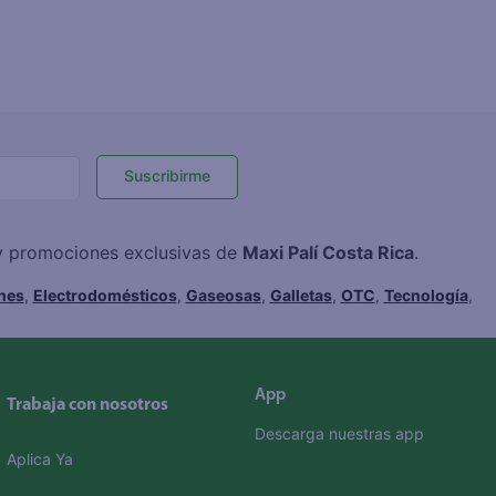
Suscribirme
 y promociones exclusivas de
Maxi Palí Costa Rica
.
hes
,
Electrodomésticos
,
Gaseosas
,
Galletas
,
OTC
,
Tecnología
,
App
Trabaja con nosotros
Descarga nuestras app
Aplica Ya