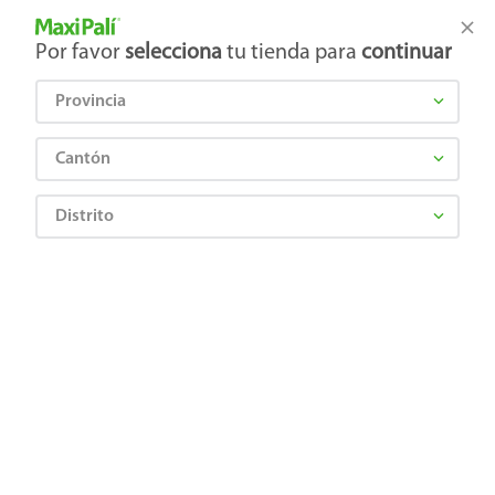
Tienda Maxi Palí
Productos Exclusivos en línea
Por favor
selecciona
tu tienda para
continuar
Provincia
¿Qué estás buscando?
Cantón
Distrito
LULA