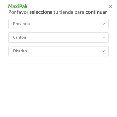
Tienda Maxi Palí
Productos Exclusivos en línea
Por favor
selecciona
tu tienda para
continuar
Provincia
¿Qué estás buscando?
Cantón
Distrito
LITALIANA