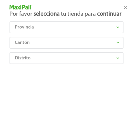
Tienda Maxi Palí
Productos Exclusivos en línea
Por favor
selecciona
tu tienda para
continuar
Cetirizina 10Mg, Precio
Cuassia Lisan caja 60
indicado por unidad
tabletas - Precio
Provincia
indicado por blister de 4
tabletas
¿Qué estás buscando?
Cantón
Distrito
+ Agregar
+ Agregar
₡1.240
₡5.000