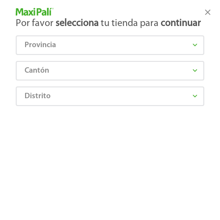
Tienda Maxi Palí
Productos Exclusivos en línea
Por favor
selecciona
tu tienda para
continuar
Provincia
¿Qué estás buscando?
Cantón
Distrito