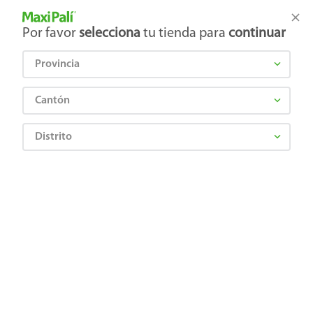
Tienda Maxi Palí
Productos Exclusivos en línea
Por favor
selecciona
tu tienda para
continuar
Provincia
¿Qué estás buscando?
Cantón
Distrito