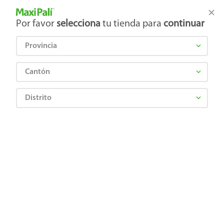
Tienda Maxi Palí
Productos Exclusivos en línea
Por favor
selecciona
tu tienda para
continuar
Provincia
¿Qué estás buscando?
Cantón
Distrito