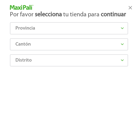
Tienda Maxi Palí
Productos Exclusivos en línea
Por favor
selecciona
tu tienda para
continuar
Provincia
¿Qué estás buscando?
Cantón
Distrito