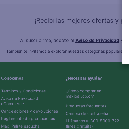
10
.
fri
¡Recibí las mejores ofertas y p
Al suscribirme, acepto el
Aviso de Privacidad
y l
También te invitamos a explorar nuestras categorías populares:
C
Conócenos
¿Necesitás ayuda?
Términos y Condiciones
¿Cómo comprar en 
maxipali.co.cr?
Aviso de Privacidad 
eCommerce 
Preguntas frecuentes
Cancelaciones y devoluciones
Cambio de contraseña
Reglamento de promociones
LLámanos al 800-8000-722 
Maxi Palí te escucha
(línea gratuita)