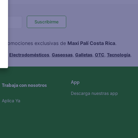
Suscribirme
 y promociones exclusivas de
Maxi Palí Costa Rica
.
hes
,
Electrodomésticos
,
Gaseosas
,
Galletas
,
OTC
,
Tecnología
,
App
Trabaja con nosotros
Descarga nuestras app
Aplica Ya