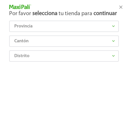
Tienda Maxi Palí
Productos Exclusivos en línea
Por favor
selecciona
tu tienda para
continuar
Provincia
¿Qué estás buscando?
Cantón
Distrito