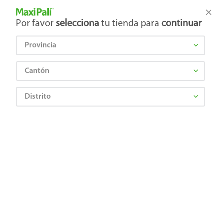
Tienda Maxi Palí
Productos Exclusivos en línea
Por favor
selecciona
tu tienda para
continuar
Provincia
¿Qué estás buscando?
Cantón
Distrito