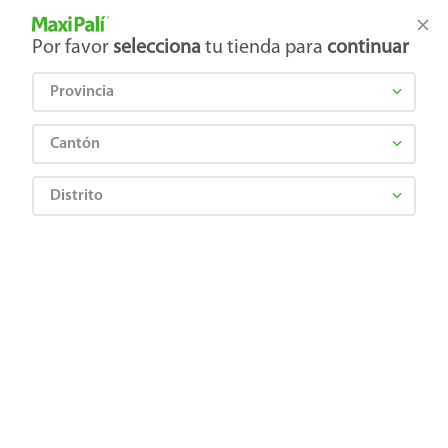
Tienda Maxi Palí
Productos Exclusivos en línea
Por favor
selecciona
tu tienda para
continuar
Provincia
¿Qué estás buscando?
Cantón
Distrito