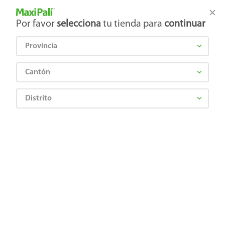
Tienda Maxi Palí
Productos Exclusivos en línea
Por favor
selecciona
tu tienda para
continuar
Provincia
¿Qué estás buscando?
Cantón
Distrito