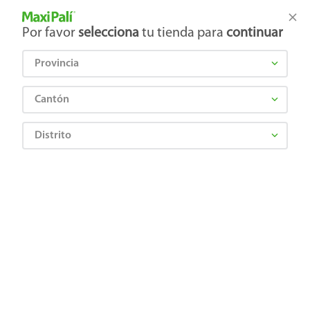
Tienda Maxi Palí
Productos Exclusivos en línea
Por favor
selecciona
tu tienda para
continuar
Provincia
¿Qué estás buscando?
Cantón
Distrito
LEYENDA