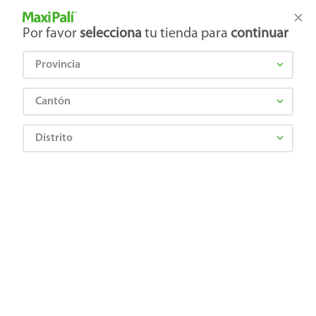
Tienda Maxi Palí
Productos Exclusivos en línea
Por favor
selecciona
tu tienda para
continuar
Provincia
¿Qué estás buscando?
Cantón
Distrito
¡Recibí las mejores ofertas y promociones!
SUSCRIBIRME
Al suscribirme, acepto el
Aviso de Privacidad
y los
Términos y Condiciones
, así como el envío de noticias y
promociones exclusivas de
Maxi Palí Costa Rica
.
También te invitamos a explorar nuestras categorías populares:
Celulares
,
Línea blanca
,
Cervezas
,
Granos básicos
,
Pantallas
,
Leches
,
Electrodomésticos
,
Gaseosas
,
Galletas
,
OTC
,
Tecnología
,
Hogar
.