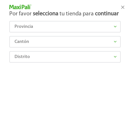
Tienda Maxi Palí
Productos Exclusivos en línea
Por favor
selecciona
tu tienda para
continuar
Provincia
¿Qué estás buscando?
Cantón
Distrito