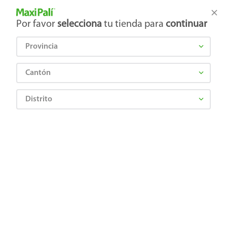
Tienda Maxi Palí
Productos Exclusivos en línea
Por favor
selecciona
tu tienda para
continuar
Provincia
¿Qué estás buscando?
Cantón
Distrito
LANDERBRAU