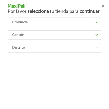
Tienda Maxi Palí
Productos Exclusivos en línea
Por favor
selecciona
tu tienda para
continuar
Provincia
¿Qué estás buscando?
Cantón
Distrito