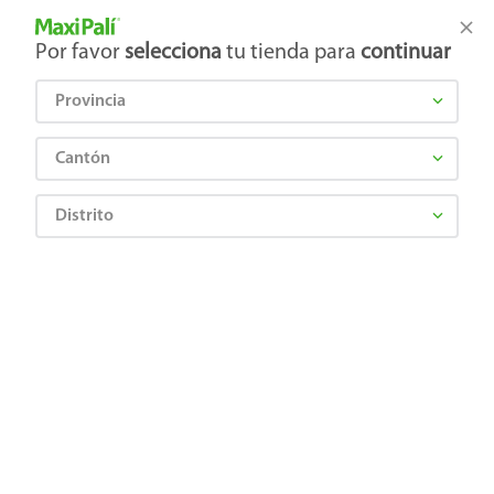
Tienda Maxi Palí
Productos Exclusivos en línea
Por favor
selecciona
tu tienda para
continuar
Provincia
¿Qué estás buscando?
Cantón
Distrito