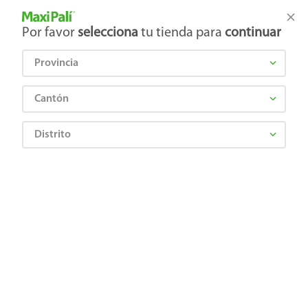
Tienda Maxi Palí
Productos Exclusivos en línea
Por favor
selecciona
tu tienda para
continuar
Provincia
¿Qué estás buscando?
Cantón
Distrito