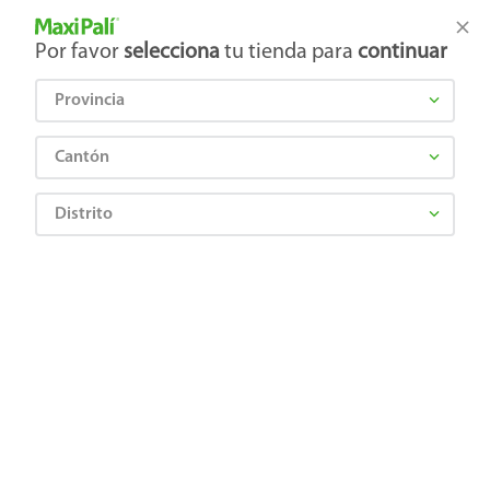
Tienda Maxi Palí
Productos Exclusivos en línea
Por favor
selecciona
tu tienda para
continuar
Provincia
¿Qué estás buscando?
Cantón
Distrito
KOTEX