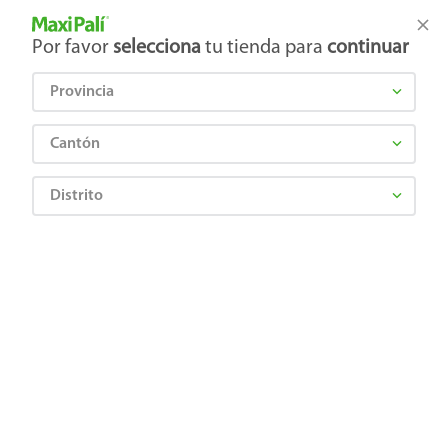
Tienda Maxi Palí
Productos Exclusivos en línea
Por favor
selecciona
tu tienda para
continuar
Provincia
¿Qué estás buscando?
Cantón
Distrito
KLIP XTR