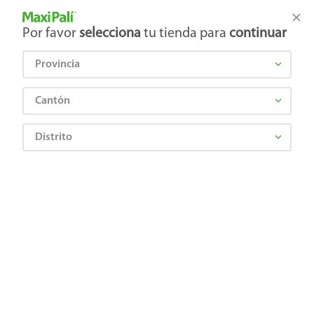
Tienda Maxi Palí
Productos Exclusivos en línea
Por favor
selecciona
tu tienda para
continuar
Provincia
¿Qué estás buscando?
Cantón
Distrito
JUMBO STAR