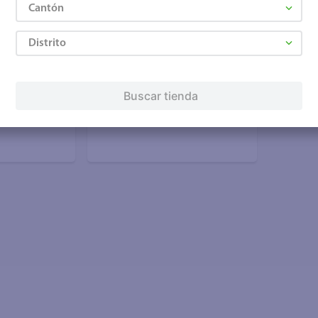
Cantón
+ Agregar
Distrito
₡6.710
Buscar tienda
alker
Whisky Johnnie Walker Red
0 ml
Label - 375 ml