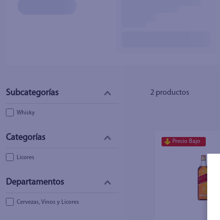
10
.
fri
2
productos
Whisky
Precio Bajo
Licores
Cervezas, Vinos y Licores