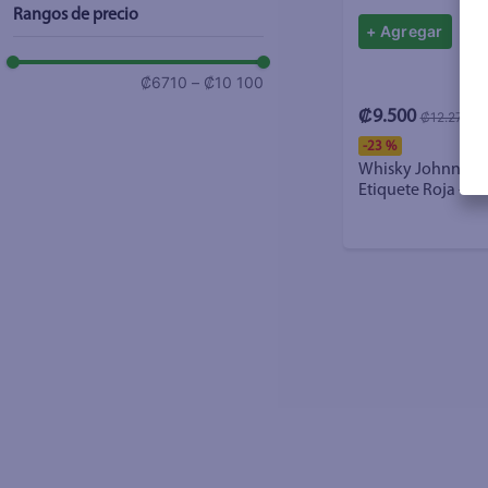
Rangos de precio
+ Agregar
₡6710
–
₡10 100
₡9.500
₡12.270
-
23 %
Whisky Johnnie W
Etiquete Roja - 75