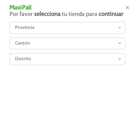
Tienda Maxi Palí
Productos Exclusivos en línea
Por favor
selecciona
tu tienda para
continuar
Provincia
¿Qué estás buscando?
Cantón
Distrito
¡Recibí las mejores ofertas y promociones!
SUSCRIBIRME
Al suscribirme, acepto el
Aviso de Privacidad
y los
Términos y Condiciones
, así como el envío de noticias y
promociones exclusivas de
Maxi Palí Costa Rica
.
También te invitamos a explorar nuestras categorías populares:
Celulares
,
Línea blanca
,
Cervezas
,
Granos básicos
,
Pantallas
,
Leches
,
Electrodomésticos
,
Gaseosas
,
Galletas
,
OTC
,
Tecnología
,
Hogar
.