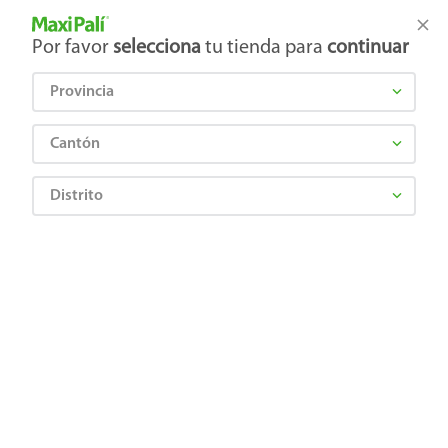
Tienda Maxi Palí
Productos Exclusivos en línea
Por favor
selecciona
tu tienda para
continuar
Provincia
¿Qué estás buscando?
Cantón
Distrito
IREX