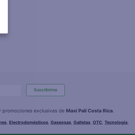
Suscribirme
 y promociones exclusivas de
Maxi Palí Costa Rica
.
hes
,
Electrodomésticos
,
Gaseosas
,
Galletas
,
OTC
,
Tecnología
,