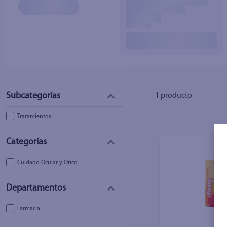
10
.
fri
1
producto
Tratamientos
Cuidado Ocular y Ótico
Farmacia