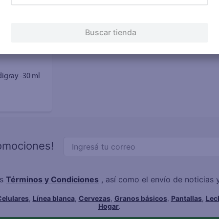
Buscar tienda
igray -30 ml
romociones!
os
Términos y Condiciones
, así como el envío de noticias
elulares
,
Línea blanca
,
Cervezas
,
Granos básicos
,
Pantallas
,
Lec
Hogar
.