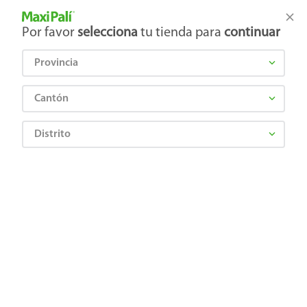
Tienda Maxi Palí
Productos Exclusivos en línea
Por favor
selecciona
tu tienda para
continuar
Provincia
¿Qué estás buscando?
Cantón
Distrito
Atras
Relevancia
Filtrar
Hot Days Categoria 3 BO
67
productos
Precio Bajo
Precio Bajo