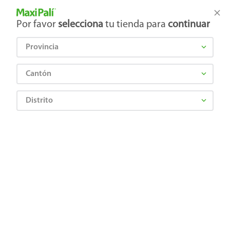
Tienda Maxi Palí
Productos Exclusivos en línea
Por favor
selecciona
tu tienda para
continuar
Provincia
¿Qué estás buscando?
Cantón
Distrito
Cervezas, Vinos y Licores
Cervezas
Artesanales e Importadas
Cerveza Bohemia en lata 6 Pack - 2100 ml
0764009010018
Cerveza Bohemia en lata 6 Pack -
2100 ml