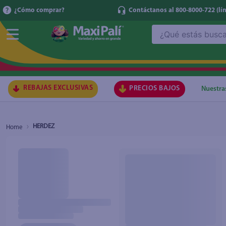
¿Cómo comprar?
Contáctanos al 800-8000-722
(lí
¿Qué estás buscando?
TÉRMI
1
.
ma
2
.
lec
REBAJAS EXCLUSIVAS
PRECIOS BAJOS
Nuestra
3
.
arr
4
.
gal
HERDEZ
5
.
caf
6
.
qu
7
.
ace
8
.
az
9
.
at