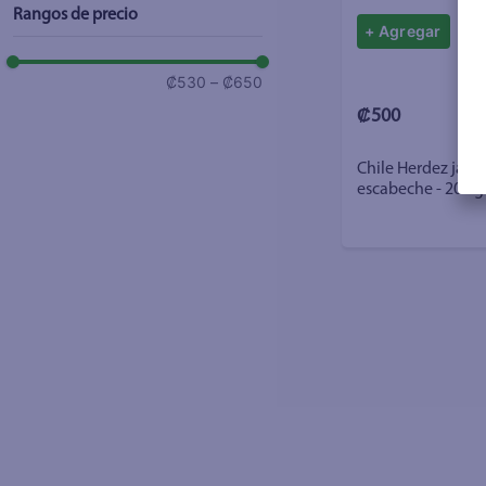
Rangos de precio
+ Agregar
₡530
–
₡650
₡500
Chile Herdez jala
escabeche - 205 g