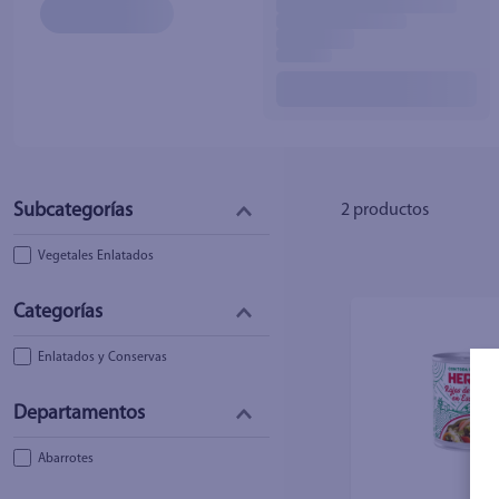
10
.
fri
2
productos
Vegetales Enlatados
Enlatados y Conservas
Abarrotes