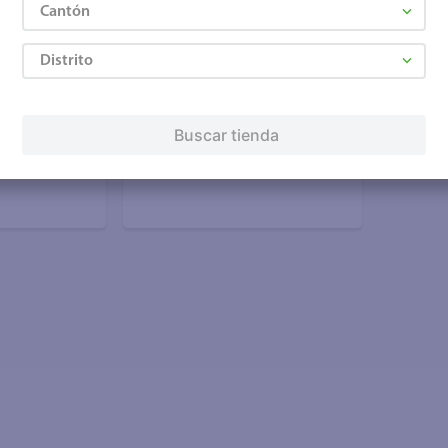
Cantón
+ Agregar
Distrito
₡520
₡650
Buscar tienda
-
20 %
peño rajas en
Maíz Dulce Herdez Lata - 220 g