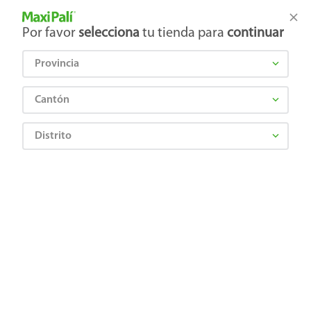
Tienda Maxi Palí
Productos Exclusivos en línea
Por favor
selecciona
tu tienda para
continuar
Provincia
¿Qué estás buscando?
Cantón
Distrito
HELADOS SENSACION