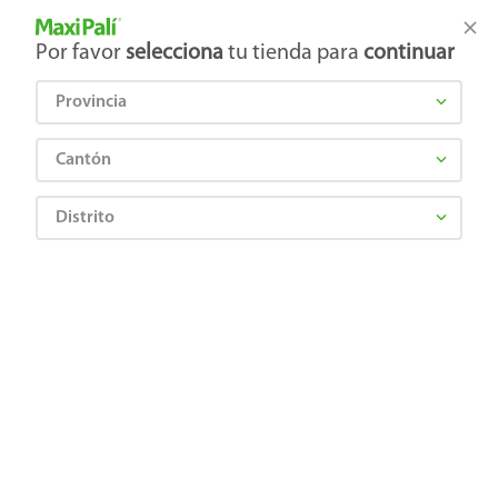
Tienda Maxi Palí
Productos Exclusivos en línea
Por favor
selecciona
tu tienda para
continuar
Provincia
¿Qué estás buscando?
Cantón
Distrito
H5