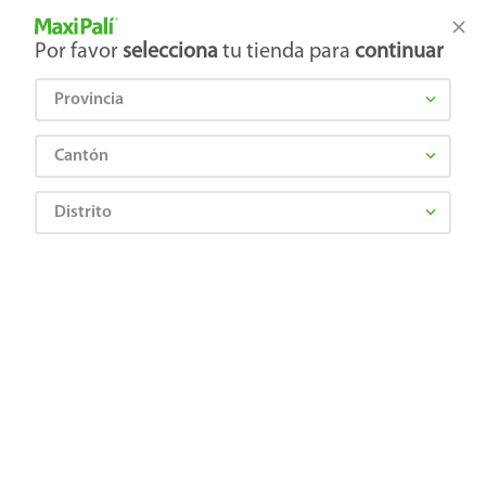
Tienda Maxi Palí
Productos Exclusivos en línea
Por favor
selecciona
tu tienda para
continuar
Provincia
¿Qué estás buscando?
Cantón
Distrito
Frutas y Verduras
Verduras
Vegetales Procesados Mix
Guacamole Marketside en bolsa - 300 g
7441078261307
Guacamole Marketside en bolsa - 300
g