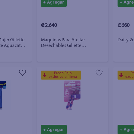
+ Agregar
+ Agre
₡2.640
₡660
ujer Gillette
Máquinas Para Afeitar
Daisy 2
te Aguacate 3
Desechables Gillette
Prestobarba2 5 Unidades
Precio Bajo
Pr
exclusivo en línea
exclu
+ Agregar
+ Agre