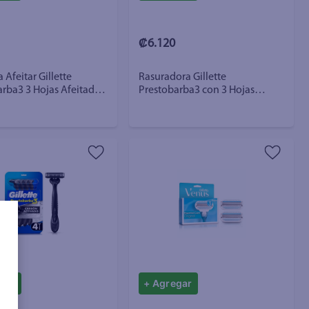
₡6.120
Afeitar Gillette
Rasuradora Gillette
rba3 3 Hojas Afeitada
Prestobarba3 con 3 Hojas
 2 Uds
Afeitada al Ras - 4 Uds
gar
+ Agregar