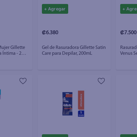
+ Agregar
+ Agre
₡6.380
₡7.500
ujer Gillette
Gel de Rasuradora Gillette Satin
Rasurado
 Íntima - 2
Care para Depilar, 200mL
Venus Se