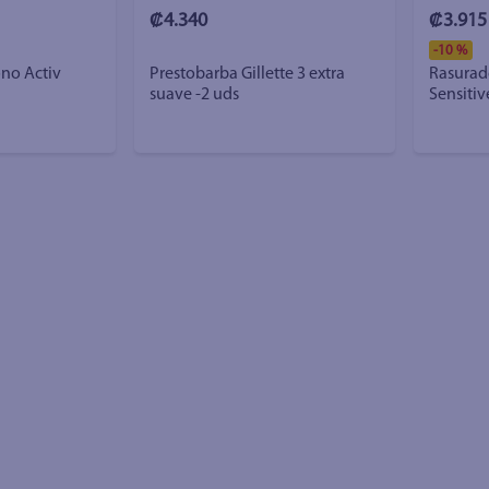
₡4.340
₡3.915
-
10 %
ono Activ
Prestobarba Gillette 3 extra
Rasurad
suave -2 uds
Sensitiv
Sensible