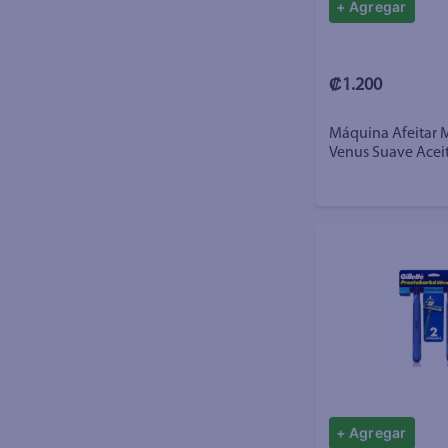
+ Agregar
₡1.200
Máquina Afeitar M
Venus Suave Acei
Hojas - 1 Ud
+ Agregar