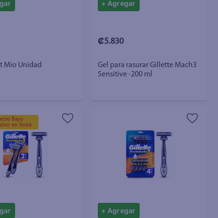
gar
+ Agregar
₡5.830
ct Mio Unidad
Gel para rasurar Gillette Mach3
Sensitive -200 ml
ecio Bajo
sivo en línea
gar
+ Agregar