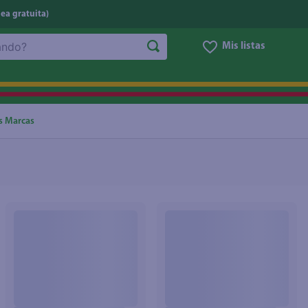
nea gratuita)
Mis listas
NOS MÁS BUSCADOS
ggi
he
s Marcas
oz
letas
e
eso
un
ite
ucar