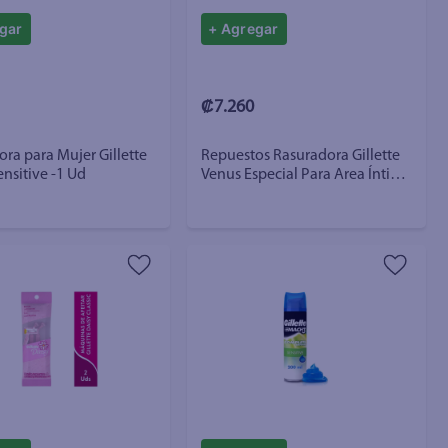
gar
+ Agregar
₡7.260
ra para Mujer Gillette
Repuestos Rasuradora Gillette
nsitive -1 Ud
Venus Especial Para Area Íntima
- 2 Uds