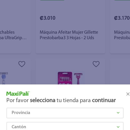
₡3.010
₡3.170
chables
Máquina Afeitar Mujer Gillette
Máquina 
ba UltraGrip2
Prestobarba3 3 Hojas - 2 Uds
Prestoba
Al Ras -
Por favor
selecciona
tu tienda para
continuar
Provincia
+ Agregar
+ Agre
Cantón