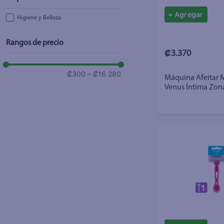
+ Agregar
Higiene y Belleza
Rangos de precio
₡3.370
₡300
–
₡16 280
Máquina Afeitar M
Venus Íntima Zona
Uds