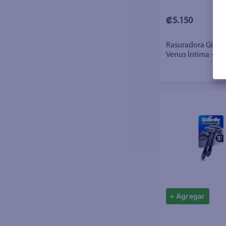
₡5.150
Rasuradora Gillet
Venus Íntima - 4 
+ Agregar