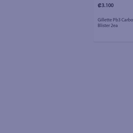
₡3.100
Gillette Pb3 Carb
Blister 2ea