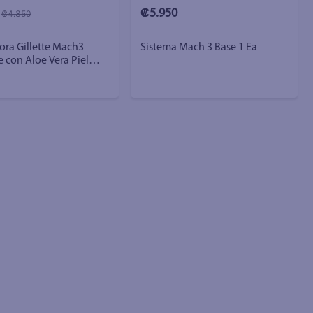
₡5.950
₡4.350
ora Gillette Mach3
Sistema Mach 3 Base 1 Ea
e con Aloe Vera Piel
 - 1 ud