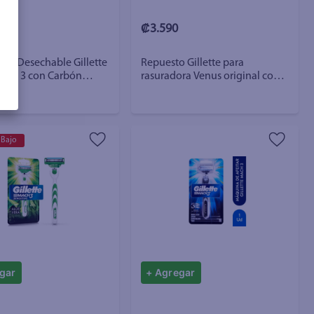
₡3.590
ra Desechable Gillette
Repuesto Gillette para
arba 3 con Carbón
rasuradora Venus original con
 - 4 uds
hojas - 2 Uds
 Bajo
gar
+ Agregar