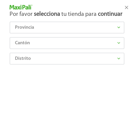
Tienda Maxi Palí
Productos Exclusivos en línea
Por favor
selecciona
tu tienda para
continuar
Provincia
¿Qué estás buscando?
Cantón
Distrito
Abarrotes
Azúcar y Postres
Gelatinas y Flan
Gelatina En Polvo Royal Sabor Fresa Sobre - 40 g
7622300134037
Gelatina En Polvo Royal Sabor Fresa
Sobre - 40 g